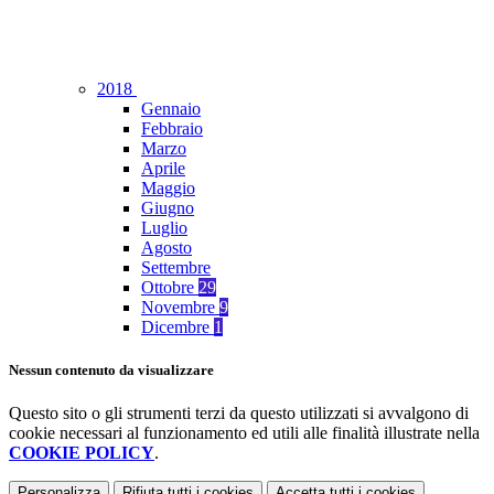
2018
Gennaio
Febbraio
Marzo
Aprile
Maggio
Giugno
Luglio
Agosto
Settembre
Ottobre
29
Novembre
9
Dicembre
1
Nessun contenuto da visualizzare
Questo sito o gli strumenti terzi da questo utilizzati si avvalgono di
cookie necessari al funzionamento ed utili alle finalità illustrate nella
COOKIE POLICY
.
Personalizza
Rifiuta tutti
i cookies
Accetta tutti
i cookies