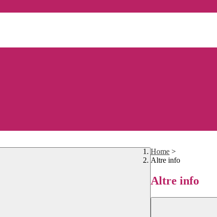
Home
>
Altre info
Altre info