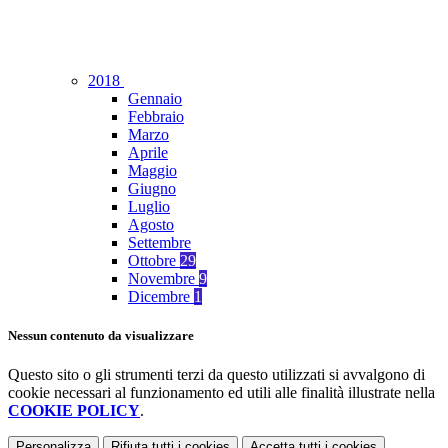
2018
Gennaio
Febbraio
Marzo
Aprile
Maggio
Giugno
Luglio
Agosto
Settembre
Ottobre
29
Novembre
9
Dicembre
1
Nessun contenuto da visualizzare
Questo sito o gli strumenti terzi da questo utilizzati si avvalgono di
cookie necessari al funzionamento ed utili alle finalità illustrate nella
COOKIE POLICY
.
Personalizza
Rifiuta tutti
i cookies
Accetta tutti
i cookies